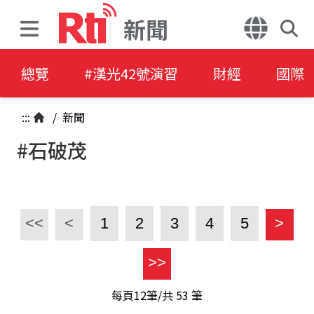
新聞
總覽
#漢光42號演習
財經
國際
:::
/
新聞
#石破茂
<<
<
1
2
3
4
5
>
>>
每頁12筆/共
53
筆