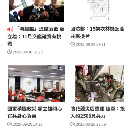
「海鯤艦」進度落後 顧
國防部：15架次共機配合
共艦擾台
立雄：11月交艦確實有挑
戰
2025-09-29 19:31
2025-09-30 16:28
國軍積極救災 顧立雄關心
助花蓮災區重建 陸軍：投
官兵身心負荷
入約2500員兵力
2025-09-29 14:13
2025-09-28 17:59