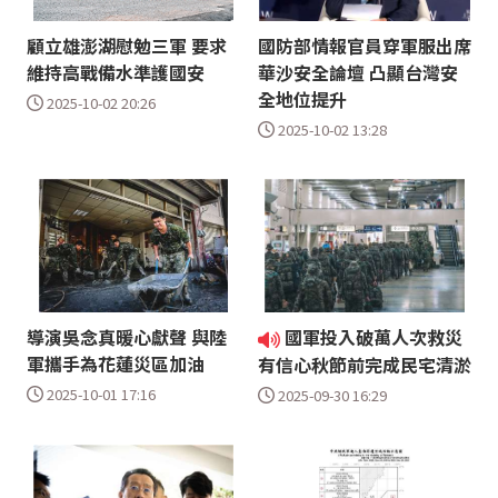
顧立雄澎湖慰勉三軍 要求
國防部情報官員穿軍服出席
維持高戰備水準護國安
華沙安全論壇 凸顯台灣安
全地位提升
2025-10-02 20:26
2025-10-02 13:28
導演吳念真暖心獻聲 與陸
國軍投入破萬人次救災
軍攜手為花蓮災區加油
有信心秋節前完成民宅清淤
2025-10-01 17:16
2025-09-30 16:29