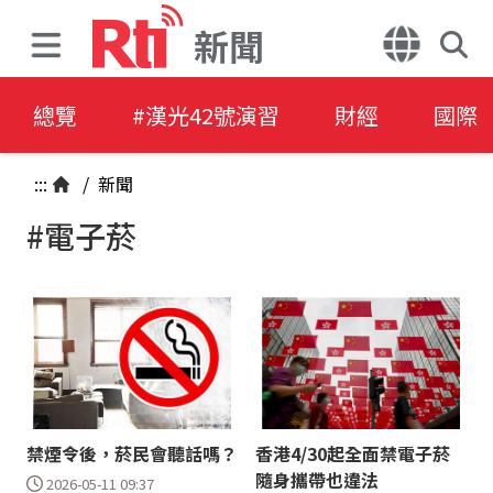
新聞
總覽
#漢光42號演習
財經
國際
:::
/
新聞
#電子菸
禁煙令後，菸民會聽話嗎？
香港4/30起全面禁電子菸
隨身攜帶也違法
2026-05-11 09:37