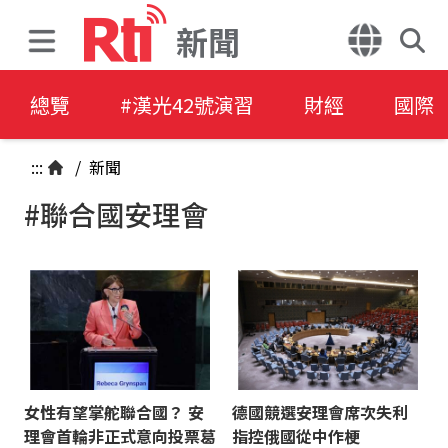
新聞
總覽
#漢光42號演習
財經
國際
:::
/
新聞
#聯合國安理會
女性有望掌舵聯合國？ 安
德國競選安理會席次失利
理會首輪非正式意向投票葛
指控俄國從中作梗