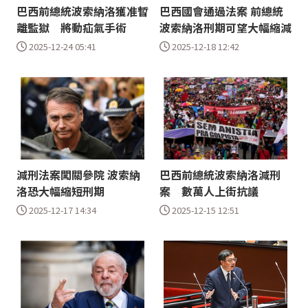
巴西前總統波索納洛獲准暫
巴西國會通過法案 前總統
離監獄 將動疝氣手術
波索納洛刑期可望大幅縮減
2025-12-24 05:41
2025-12-18 12:42
減刑法案闖關參院 波索納
巴西前總統波索納洛減刑
洛恐大幅縮短刑期
案 數萬人上街抗議
2025-12-17 14:34
2025-12-15 12:51