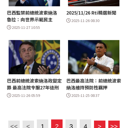
巴西監禁前總統波索納洛
2025/11/26 Rti精選新聞
魯拉：向世界示範民主
2025-11-26 08:30
2025-11-27 10:55
巴西前總統波索納洛政變定
巴西最高法院：前總統波索
罪 最高法院令服27年徒刑
納洛維持預防性羈押
2025-11-26 05:59
2025-11-25 08:37
<<
<
1
2
3
4
>
>>