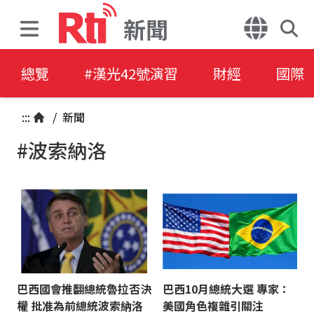
新聞
總覽
#漢光42號演習
財經
國際
:::
/
新聞
#波索納洛
巴西國會推翻總統魯拉否決
巴西10月總統大選 專家：
權 批准為前總統波索納洛
美國角色複雜引關注