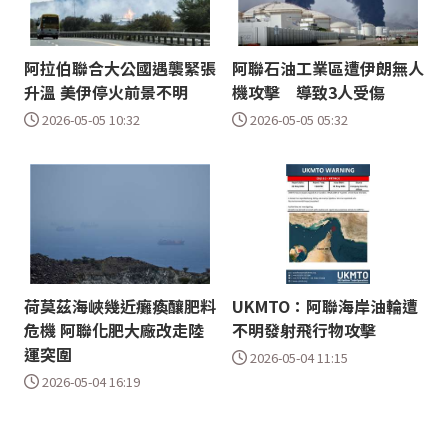
阿拉伯聯合大公國遇襲緊張
阿聯石油工業區遭伊朗無人
升溫 美伊停火前景不明
機攻擊 導致3人受傷
2026-05-05 10:32
2026-05-05 05:32
荷莫茲海峽幾近癱瘓釀肥料
UKMTO：阿聯海岸油輪遭
危機 阿聯化肥大廠改走陸
不明發射飛行物攻擊
運突圍
2026-05-04 11:15
2026-05-04 16:19