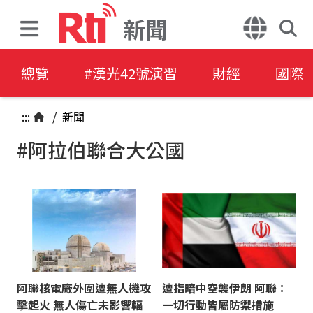
新聞
總覽
#漢光42號演習
財經
國際
:::
/
新聞
#阿拉伯聯合大公國
阿聯核電廠外圍遭無人機攻
遭指暗中空襲伊朗 阿聯：
擊起火 無人傷亡未影響輻
一切行動皆屬防禦措施