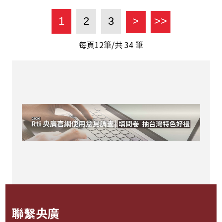
1
2
3
>
>>
每頁12筆/共
34
筆
聯繫央廣