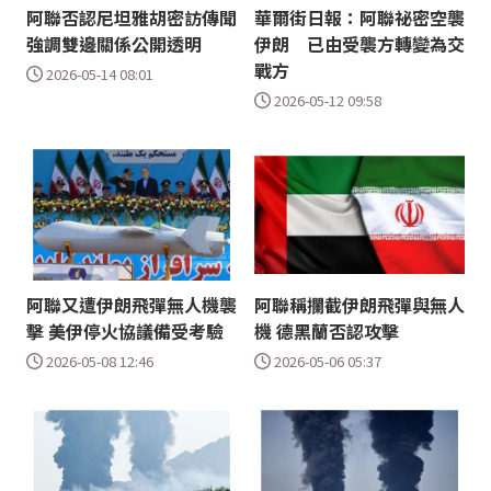
阿聯否認尼坦雅胡密訪傳聞
華爾街日報：阿聯祕密空襲
強調雙邊關係公開透明
伊朗 已由受襲方轉變為交
戰方
2026-05-14 08:01
2026-05-12 09:58
阿聯又遭伊朗飛彈無人機襲
阿聯稱攔截伊朗飛彈與無人
擊 美伊停火協議備受考驗
機 德黑蘭否認攻擊
2026-05-08 12:46
2026-05-06 05:37