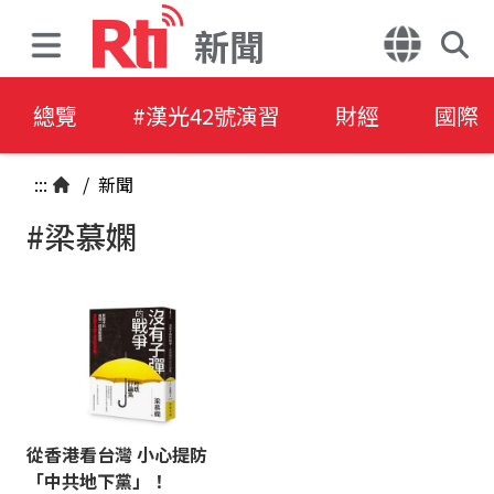
新聞
總覽
#漢光42號演習
財經
國際
:::
/
新聞
#梁慕嫻
從香港看台灣 小心提防
「中共地下黨」！