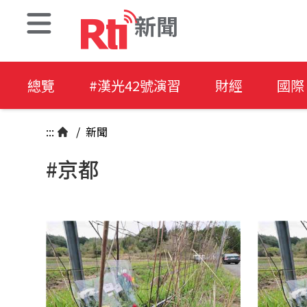
新聞
總覽
#漢光42號演習
財經
國際
:::
/
新聞
#京都