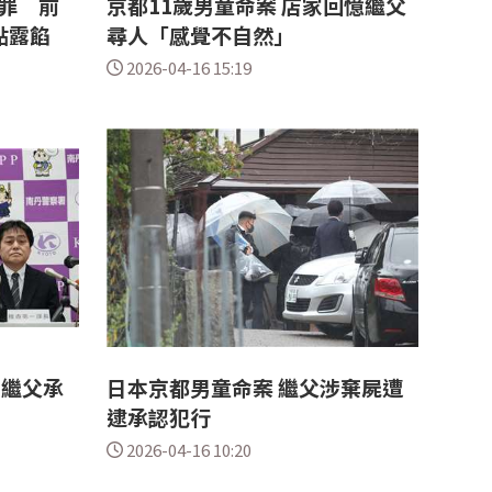
罪 前
京都11歲男童命案 店家回憶繼父
點露餡
尋人「感覺不自然」
2026-04-16 15:19
：繼父承
日本京都男童命案 繼父涉棄屍遭
逮承認犯行
2026-04-16 10:20