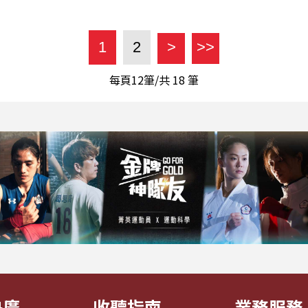
1
2
>
>>
每頁12筆/共
18
筆
央廣
收聽指南
業務服務