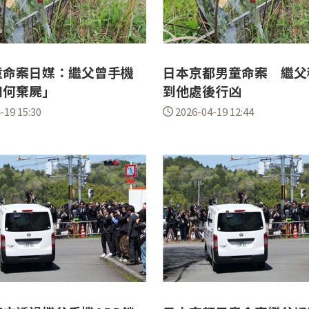
童命案日媒：繼父曾手機
日本京都男童命案 繼父
如何棄屍」
到他處後行凶
-19 15:30
2026-04-19 12:44