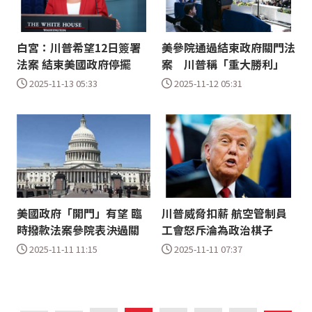
白宮：川普希望12日簽署
美參院通過結束政府關門法
法案 結束美國政府停擺
案 川普稱「重大勝利」
2025-11-13 05:33
2025-11-12 05:31
美國政府「開門」有望 臨
川普威脅扣薪 航空管制員
時撥款法案參院表決過關
工會怒斥淪為政治棋子
2025-11-11 11:15
2025-11-11 07:37