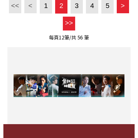
<<
<
1
2
3
4
5
>
>>
每頁12筆/共
56
筆