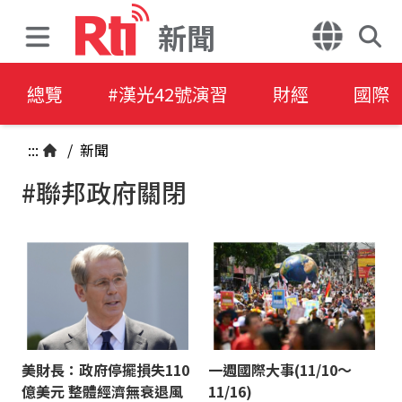
新聞
總覽
#漢光42號演習
財經
國際
:::
/
新聞
#聯邦政府關閉
美財長：政府停擺損失110
一週國際大事(11/10～
億美元 整體經濟無衰退風
11/16)