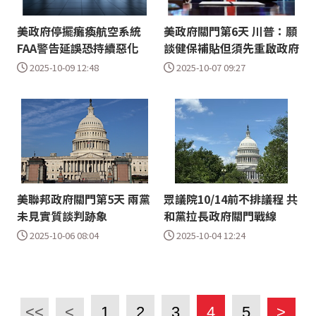
美政府停擺癱瘓航空系統
美政府關門第6天 川普：願
FAA警告延誤恐持續惡化
談健保補貼但須先重啟政府
2025-10-09 12:48
2025-10-07 09:27
美聯邦政府關門第5天 兩黨
眾議院10/14前不排議程 共
未見實質談判跡象
和黨拉長政府關門戰線
2025-10-06 08:04
2025-10-04 12:24
<<
<
1
2
3
4
5
>