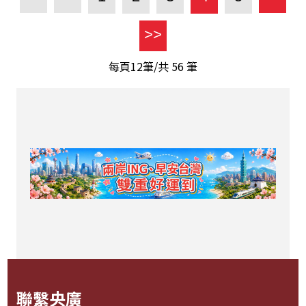
>>
每頁12筆/共
56
筆
聯繫央廣