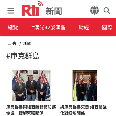
新聞
總覽
#漢光42號演習
財經
國際
:::
/
新聞
#庫克群島
庫克群島與紐西蘭新簽防務
與庫克群島交惡 紐西蘭強
協議 緩解緊張關係
化對紐埃關係