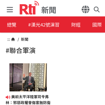
新聞
總覽
#漢光42號演習
財經
國際
:::
/
新聞
#聯合軍演
美前太平洋陸軍司令弗
林：邪惡政權會傷害無防衛