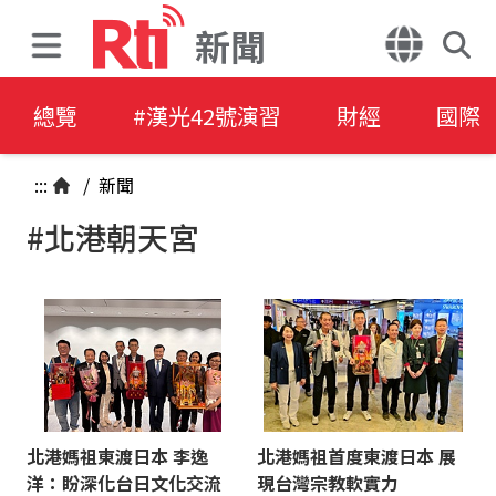
新聞
總覽
#漢光42號演習
財經
國際
:::
/
新聞
#北港朝天宮
北港媽祖東渡日本 李逸
北港媽祖首度東渡日本 展
洋：盼深化台日文化交流
現台灣宗教軟實力