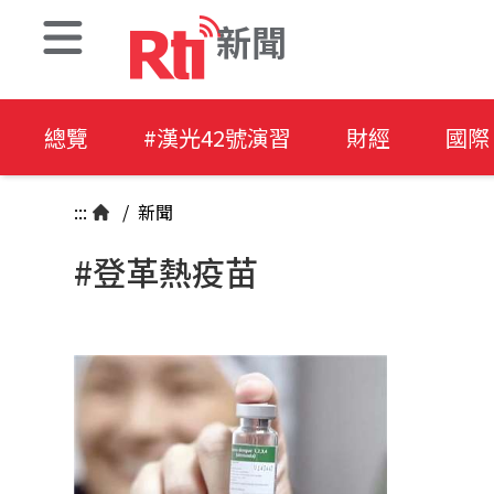
新聞
總覽
#漢光42號演習
財經
國際
:::
/
新聞
#登革熱疫苗