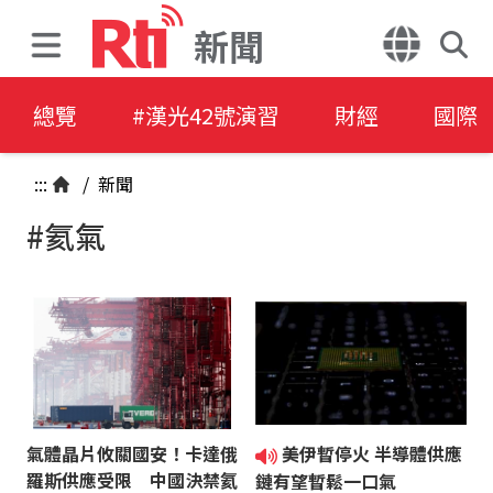
新聞
總覽
#漢光42號演習
財經
國際
:::
/
新聞
#氦氣
氣體晶片攸關國安！卡達俄
美伊暫停火 半導體供應
羅斯供應受限 中國決禁氦
鏈有望暫鬆一口氣