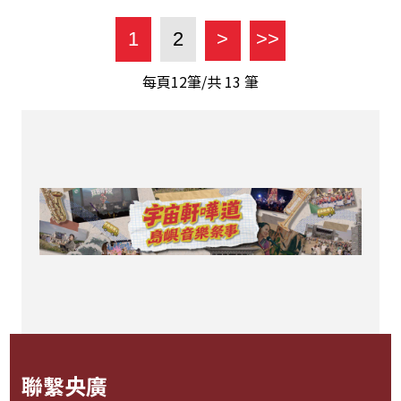
1
2
>
>>
每頁12筆/共
13
筆
聯繫央廣