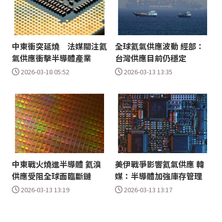
中東衝突延燒 法媒關注氦
全球氦氣供應波動 經部：
氣供應衝擊半導體產業
台灣供應目前仍穩定
2026-03-18 05:52
2026-03-13 13:35
中東戰火燒進半導體 氦溴
美伊戰爭影響氦氣供應 韓
供應受阻全球面臨斷鏈
媒：半導體加強庫存管理
2026-03-13 13:19
2026-03-13 13:17