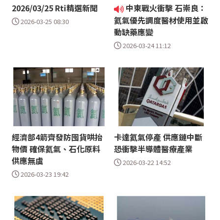
2026/03/25 Rti精選新聞
中東戰火衝擊 石崇良：
氦氣優先調度醫材使用並啟
2026-03-25 08:30
動缺藥應變
2026-03-24 11:12
經濟部4箭齊發防囤貨哄抬
卡達氦氣停產 供應鏈中斷
物價 確保氦氣、石化原料
恐衝擊半導體醫療產業
供應無虞
2026-03-22 14:52
2026-03-23 19:42