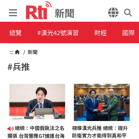
新聞
總覽
#漢光42號演習
財經
國際
:::
/
新聞
#兵推
總統：中國假執法之名
視導漢光兵推 總統：提升
防衛實力才能得到真和平
擴張 台灣響應G7維護台海