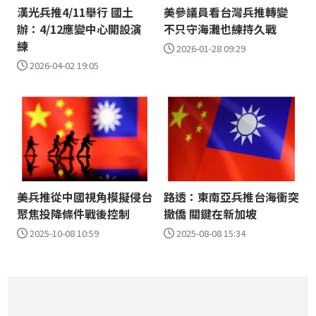
漢光兵推4/11舉行 國土
美參議員看台灣兵推轉變
辦：4/12應變中心開設演
不只守海灘也練持久戰
練
2026-01-28 09:29
2026-04-02 19:05
美兵推從中國視角模擬侵台
路透：東南亞兵推台海衝突
聚焦投降條件戰後控制
撤僑 關鍵在新加坡
2025-10-08 10:59
2025-08-08 15:34