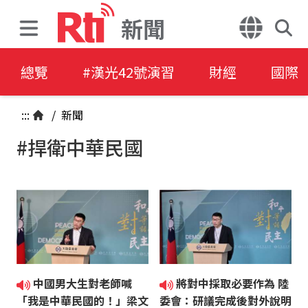
新聞
總覽
#漢光42號演習
財經
國際
:::
/
新聞
#捍衛中華民國
中國男大生對老師喊
將對中採取必要作為 陸
「我是中華民國的！」梁文
委會：研議完成後對外說明