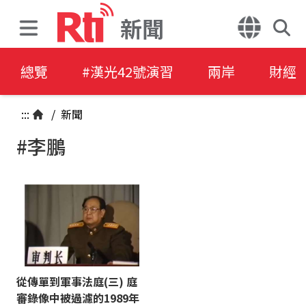
新聞
總覽
#漢光42號演習
兩岸
財經
:::
/
新聞
#李鵬
從傳單到軍事法庭(三) 庭
審錄像中被過濾的1989年