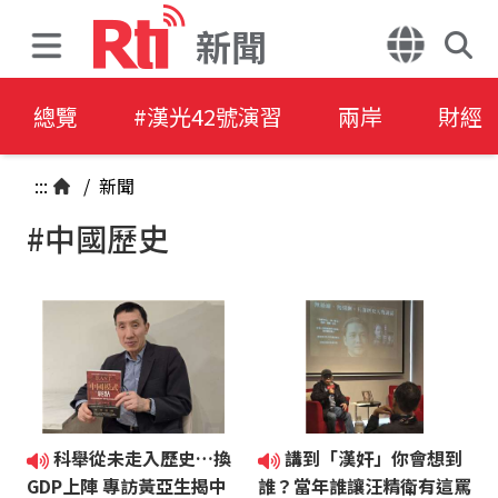
新聞
總覽
#漢光42號演習
兩岸
財經
:::
/
新聞
#中國歷史
科舉從未走入歷史…換
講到「漢奸」你會想到
GDP上陣 專訪黃亞生揭中
誰？當年誰讓汪精衛有這罵