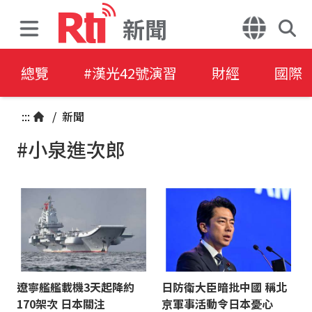
新聞
總覽
#漢光42號演習
財經
國際
:::
/
新聞
#小泉進次郎
遼寧艦艦載機3天起降約
日防衛大臣暗批中國 稱北
170架次 日本關注
京軍事活動令日本憂心