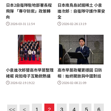
日本2自衛隊駐地部署長程
日本南鳥島試掘稀土 小泉
飛彈 「專守防禦」政策轉
進次郎：自衛隊守護作業安
向
全
2026-03-31 11:54
2026-02-26 13:19
小泉進次郎替高市早苗整理
高市早苗政權更穩固 日防
裙襬 宛如母子互動掀熱議
相：始終開放與中國對話
2026-02-19 19:22
2026-02-08 21:09
<<
<
1
2
3
4
5
6