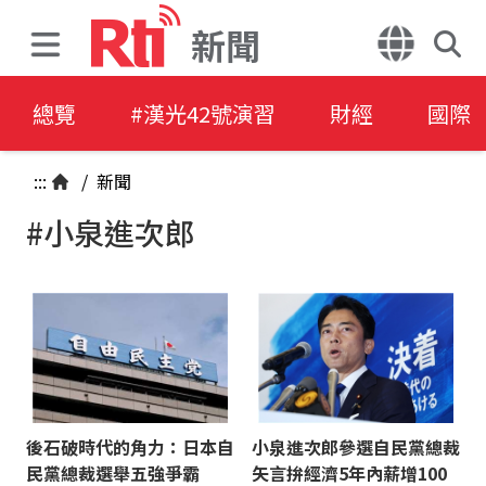
新聞
總覽
#漢光42號演習
財經
國際
:::
/
新聞
#小泉進次郎
後石破時代的角力：日本自
小泉進次郎參選自民黨總裁
民黨總裁選舉五強爭霸
矢言拚經濟5年內薪增100