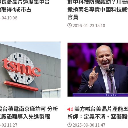
部長憂晶片過度集中台
對中科技防線鬆動？川普
標取得4成市占
撤換兩名專責中國科技威
官員
-04 10:06
2026-01-23 15:10
發台積電南京廠許可 分析
美方喊台美晶片產能五
京廠恐難導入先進製程
析師：定義不清、窒礙難
-02 11:27
2025-09-30 11:47