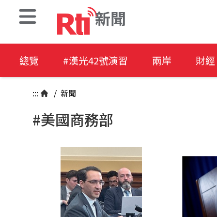
新聞
總覽
#漢光42號演習
兩岸
財經
:::
/
新聞
#美國商務部