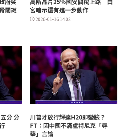
政府突
高階晶片25%國安關稅上路 白
脅關鍵
宮暗示還有進一步動作
2026-01-16 14:02
五分 分
川普才放行輝達H20即變臉？
行
FT：因中國不滿盧特尼克「辱
華」言論