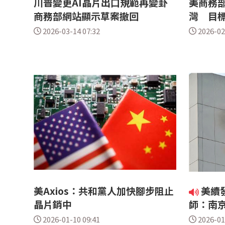
川普變更AI晶片出口規範再變卦
美商務
商務部網站顯示草案撤回
灣 目
2026-03-14 07:32
2026-02
美Axios：共和黨人加快腳步阻止
美續
晶片銷中
師：南
2026-01-10 09:41
2026-01