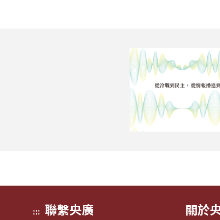
聯繫央廣
關於
:::