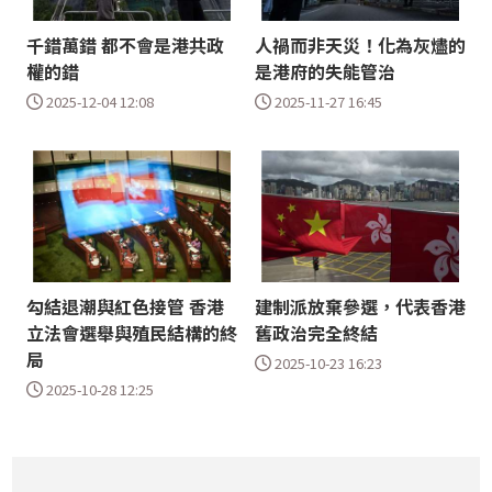
千錯萬錯 都不會是港共政
人禍而非天災！化為灰燼的
權的錯
是港府的失能管治
2025-12-04 12:08
2025-11-27 16:45
勾結退潮與紅色接管 香港
建制派放棄參選，代表香港
立法會選舉與殖民結構的終
舊政治完全終結
局
2025-10-23 16:23
2025-10-28 12:25