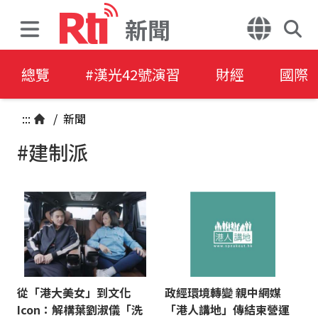
新聞
總覽
#漢光42號演習
財經
國際
:::
/
新聞
#建制派
從「港大美女」到文化
政經環境轉變 親中網媒
Icon：解構葉劉淑儀「洗
「港人講地」傳結束營運