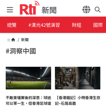
新聞
總覽
#漢光42號演習
財經
國際
:::
/
新聞
#洞察中國
不敵柬埔寨後的深思：球迷
【香港雜記】小明香港生存
可以等一生，但香港足球還
記–石屎高牆