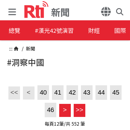
新聞
總覽
#漢光42號演習
財經
國際
:::
/
新聞
#洞察中國
<<
<
40
41
42
43
44
45
46
>
>>
每頁12筆/共
552
筆