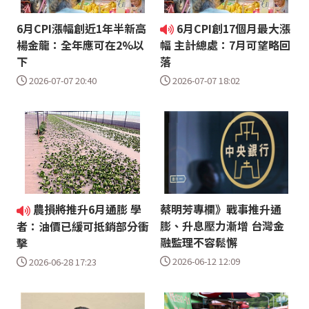
6月CPI漲幅創近1年半新高
6月CPI創17個月最大漲
楊金龍：全年應可在2%以
幅 主計總處：7月可望略回
下
落
2026-07-07 20:40
2026-07-07 18:02
農損將推升6月通膨 學
蔡明芳專欄》戰事推升通
膨、升息壓力漸增 台灣金
者：油價已緩可抵銷部分衝
融監理不容鬆懈
擊
2026-06-12 12:09
2026-06-28 17:23