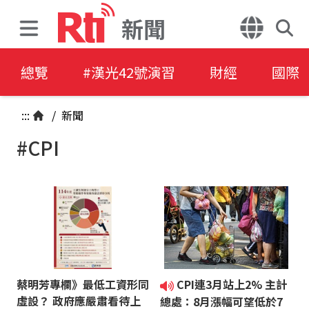
新聞
總覽
#漢光42號演習
財經
國際
:::
/
新聞
#CPI
蔡明芳專欄》最低工資形同
CPI連3月站上2% 主計
虛設？ 政府應嚴肅看待上
總處：8月漲幅可望低於7