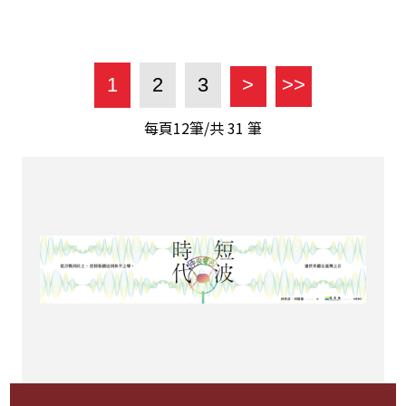
1
2
3
>
>>
每頁12筆/共
31
筆