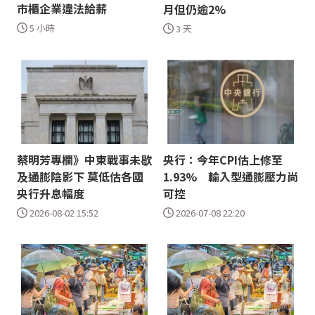
市櫃企業違法給薪
月但仍逾2%
5 小時
3 天
蔡明芳專欄》中東戰事未歇
央行：今年CPI估上修至
及通膨陰影下 莫低估各國
1.93% 輸入型通膨壓力尚
央行升息幅度
可控
2026-08-02 15:52
2026-07-08 22:20