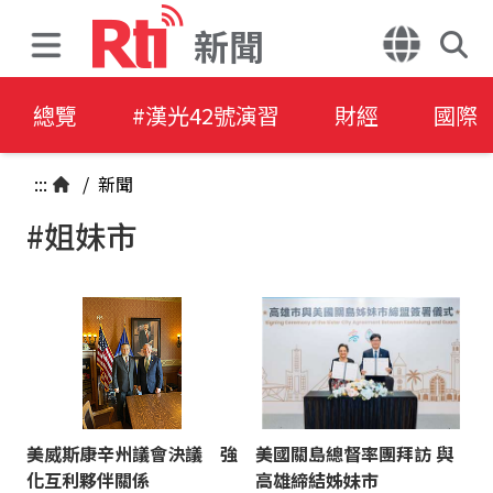
新聞
總覽
#漢光42號演習
財經
國際
:::
/
新聞
#姐妹市
美威斯康辛州議會決議 強
美國關島總督率團拜訪 與
化互利夥伴關係
高雄締結姊妹市