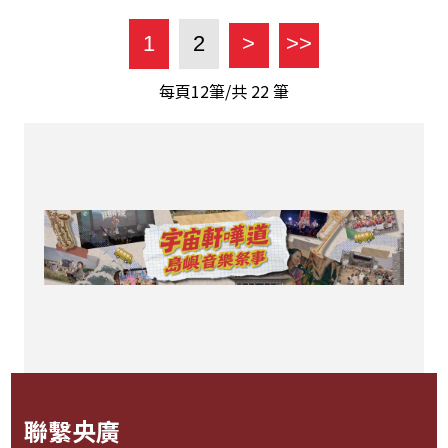
1
2
>
>>
每頁12筆/共
22
筆
聯繫央廣