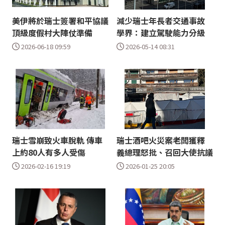
美伊將於瑞士簽署和平協議
減少瑞士年長者交通事故
頂級度假村大陣仗準備
學界：建立駕駛能力分級
2026-06-18 09:59
2026-05-14 08:31
瑞士雪崩致火車脫軌 傳車
瑞士酒吧火災案老闆獲釋
上約80人有多人受傷
義總理怒批、召回大使抗議
2026-02-16 19:19
2026-01-25 20:05