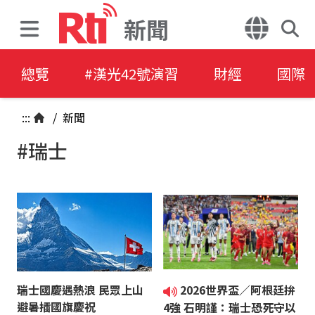
新聞
總覽
#漢光42號演習
財經
國際
:::
/
新聞
#瑞士
瑞士國慶遇熱浪 民眾上山
2026世界盃／阿根廷拚
避暑插國旗慶祝
4強 石明謹：瑞士恐死守以