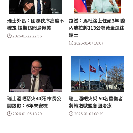
瑞士外長：國際秩序高度不
路透：馬杜洛上任頭3年 委
確定 擇期訪問烏俄美
內瑞拉將113公噸黃金運往
瑞士
2026-01-22 22:56
2026-01-07 18:07
瑞士酒吧惡火40死 市長公
瑞士酒吧火災 50名重傷者
開致歉：6年未安檢
將轉送歐盟各國治療
2026-01-06 18:29
2026-01-04 08:49