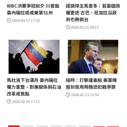
WBC決賽爭冠前夕 川普拋
諾獎得主馬查多：若委國政
委內瑞拉或成美第51州
權更迭 古巴、尼加拉瓜政
府也將倒台
2026-03-17 17:20
2026-02-15 09:13
馬杜洛下台滿月 委內瑞拉
紐時：打擊運毒船 美軍機
權力重整、對美關係與石油
假扮民用飛機恐犯戰爭罪
改革成焦點
2026-01-13 13:58
2026-02-03 17:12