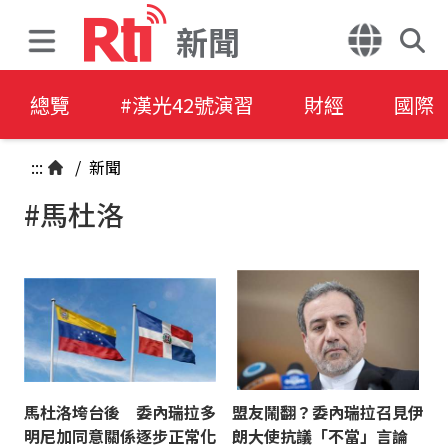
新聞
總覽
#漢光42號演習
財經
國際
:::
/
新聞
#馬杜洛
馬杜洛垮台後 委內瑞拉多
盟友鬧翻？委內瑞拉召見伊
明尼加同意關係逐步正常化
朗大使抗議「不當」言論