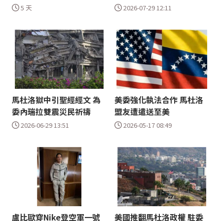
5 天
2026-07-29 12:11
馬杜洛獄中引聖經經文 為
美委強化執法合作 馬杜洛
委內瑞拉雙震災民祈禱
盟友遭遣送至美
2026-06-29 13:51
2026-05-17 08:49
盧比歐穿Nike登空軍一號
美國推翻馬杜洛政權 駐委