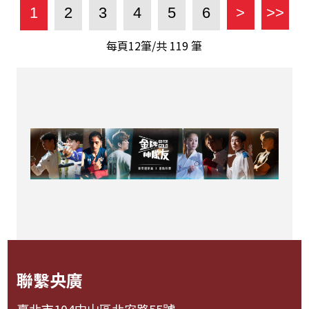
1
2
3
4
5
6
>
>>
每頁12筆/共
119
筆
聯繫央廣