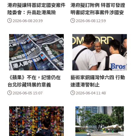
港府擬讓特首認定國安案件
港府擬訂附例 特首可發證
陸委會：升高赴港風險
明書認定刑事案件涉國安
2026-06-08 20:39
2026-06-08 12:59
《蘋果》不在，記憶仍在
藝術家銅鑼灣悼六四 行動
台北珍藏特展的意義
速遭港警制止
2026-06-05 15:07
2026-06-04 11:48