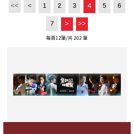
<<
<
1
2
3
4
5
6
7
>
>>
每頁12筆/共
202
筆