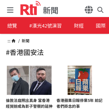
新聞
總覽
#漢光42號演習
財經
國際
:::
/
新聞
#香港國安法
倫敦法庭照出真身 當香港
香港蘋果日報停業5年 前記
經貿辦成為影子警察的延伸
者們掛念的事