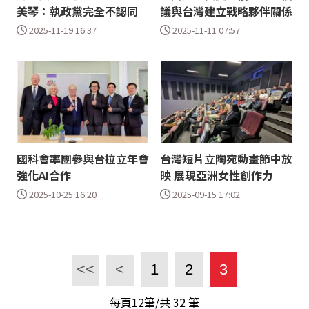
美琴：執政黨完全不認同
議與台灣建立戰略夥伴關係
2025-11-19 16:37
2025-11-11 07:57
國科會率團參與台拉立年會
台灣短片立陶宛動畫節中放
強化AI合作
映 展現亞洲女性創作力
2025-10-25 16:20
2025-09-15 17:02
<<
<
1
2
3
每頁12筆/共
32
筆