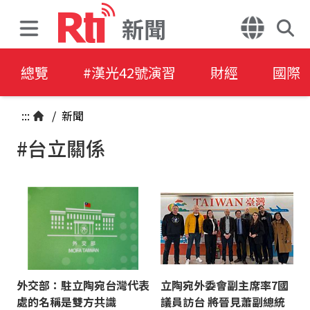
新聞
總覽
#漢光42號演習
財經
國際
:::
/
新聞
#台立關係
外交部：駐立陶宛台灣代表
立陶宛外委會副主席率7國
處的名稱是雙方共識
議員訪台 將晉見蕭副總統