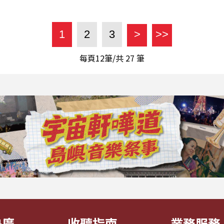
1
2
3
>
>>
每頁12筆/共
27
筆
央廣
收聽指南
業務服務