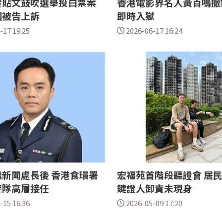
發貼文鼓吹選舉投白票案
香港電影界名人黃百鳴撤
回被告上訴
即時入獄
-17 19:25
2026-06-17 16:24
新聞處長後 香港食環署
宏福苑首階段聽證會 居
警隊高層接任
鍵證人卸責未現身
-15 16:36
2026-05-09 17:20