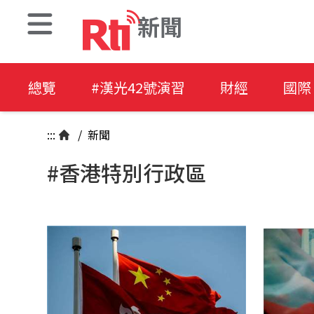
新聞
總覽
#漢光42號演習
財經
國際
:::
/
新聞
#香港特別行政區