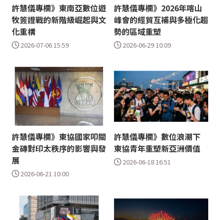
許慧儀專欄》東南亞數位遊
許慧儀專欄》2026年喀山
牧簽證戰的新階級崛起與文
峰會的經貿互補與多極化趨
化重構
勢的區域重塑
2026-07-06 15:59
2026-06-29 10:09
許慧儀專欄》東協國家叩關
許慧儀專欄》數位浪潮下
金磚對印太秩序的影響與發
東協青年重塑新亞洲價值
展
2026-06-18 16:51
2026-06-21 10:00