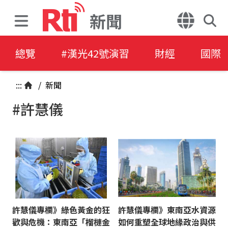
新聞
總覽
#漢光42號演習
財經
國際
:::
/
新聞
#許慧儀
許慧儀專欄》綠色黃金的狂
許慧儀專欄》東南亞水資源
歡與危機：東南亞「榴槤金
如何重塑全球地緣政治與供