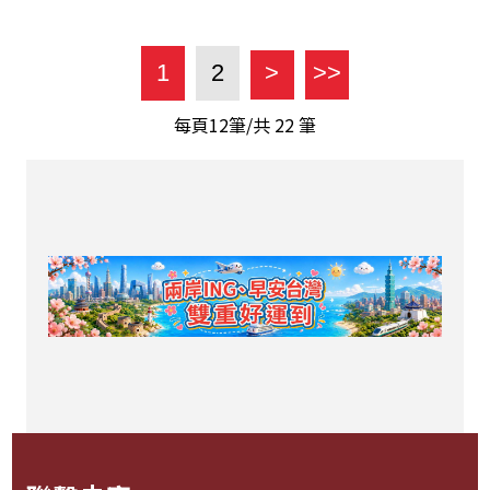
1
2
>
>>
每頁12筆/共
22
筆