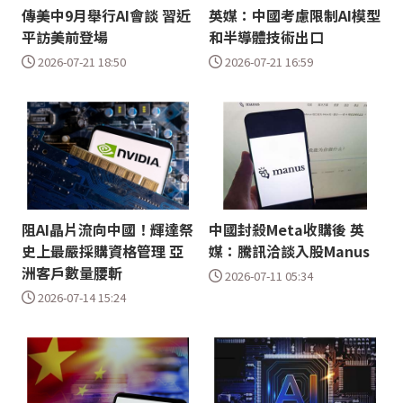
傳美中9月舉行AI會談 習近
英媒：中國考慮限制AI模型
平訪美前登場
和半導體技術出口
2026-07-21 18:50
2026-07-21 16:59
阻AI晶片流向中國！輝達祭
中國封殺Meta收購後 英
史上最嚴採購資格管理 亞
媒：騰訊洽談入股Manus
洲客戶數量腰斬
2026-07-11 05:34
2026-07-14 15:24