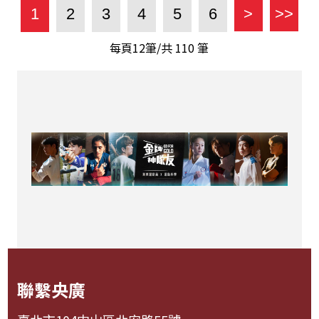
1
2
3
4
5
6
>
>>
每頁12筆/共
110
筆
聯繫央廣