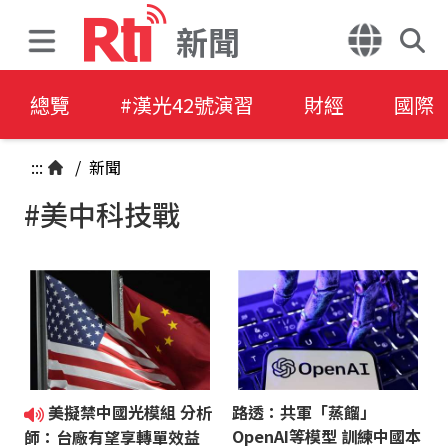
新聞
總覽
#漢光42號演習
財經
國際
:::
/
新聞
#美中科技戰
美擬禁中國光模組 分析
路透：共軍「蒸餾」
OpenAI等模型 訓練中國本
師：台廠有望享轉單效益