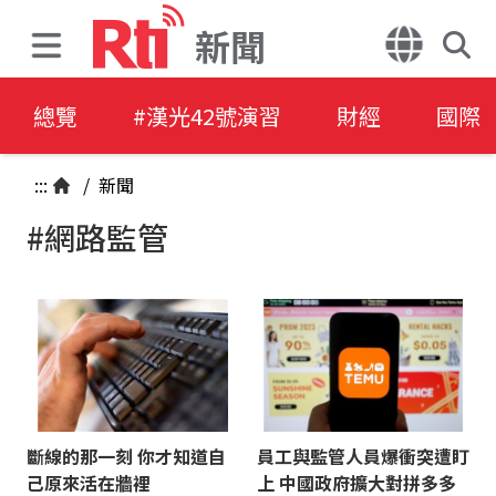
新聞
總覽
#漢光42號演習
財經
國際
:::
/
新聞
#網路監管
斷線的那一刻 你才知道自
員工與監管人員爆衝突遭盯
己原來活在牆裡
上 中國政府擴大對拼多多