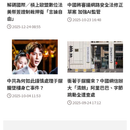
解碼國際／槓上歐盟數位法
中國將審議網路安全法修正
美祭簽證制裁捍衛「言論自
草案 加強AI監管
由」
2025-10-23 16:48
2025-12-24 08:55
中共為何如此謹慎處理于朦
衝著于朦朧來？中國網信辦
朧墜樓身亡事件？
大「清朗」阿里巴巴、字節
跳動全遭查處
2025-10-04 11:53
2025-09-24 17:12