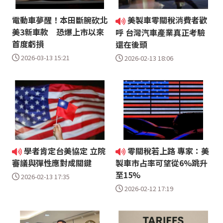
電動車夢醒！本田斷腕砍北
美製車零關稅消費者歡
美3新車款 恐爆上市以來
呼 台灣汽車產業真正考驗
首度虧損
還在後頭
2026-03-13 15:21
2026-02-13 18:06
學者肯定台美協定 立院
零關稅若上路 專家：美
審議與彈性應對成關鍵
製車市占率可望從6%跳升
至15%
2026-02-13 17:35
2026-02-12 17:19