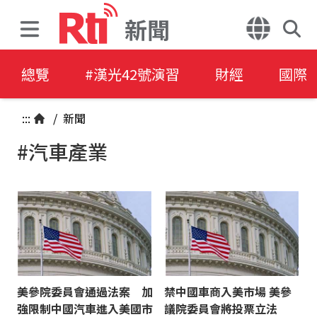
新聞
總覽
#漢光42號演習
財經
國際
:::
/
新聞
#汽車產業
美參院委員會通過法案 加
禁中國車商入美市場 美參
強限制中國汽車進入美國市
議院委員會將投票立法