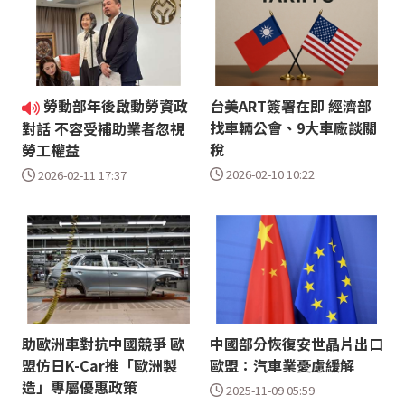
勞動部年後啟動勞資政
台美ART簽署在即 經濟部
找車輛公會、9大車廠談關
對話 不容受補助業者忽視
稅
勞工權益
2026-02-10 10:22
2026-02-11 17:37
助歐洲車對抗中國競爭 歐
中國部分恢復安世晶片出口
盟仿日K-Car推「歐洲製
歐盟：汽車業憂慮緩解
造」專屬優惠政策
2025-11-09 05:59