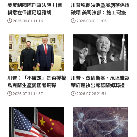
美反制國際刑事法院 川普
川普稱倒映池塗層剝落係遭
稱意在保護尼坦雅胡
破壞 美司法部：施工瑕疵
2026-08-01 11:16
2026-08-01 11:06
川普：「不確定」是否授權
川普、澤倫斯基、尼坦雅胡
烏克蘭生產愛國者飛彈
華府連袂出席葛蘭姆葬禮
2026-07-31 14:57
2026-07-28 21:51