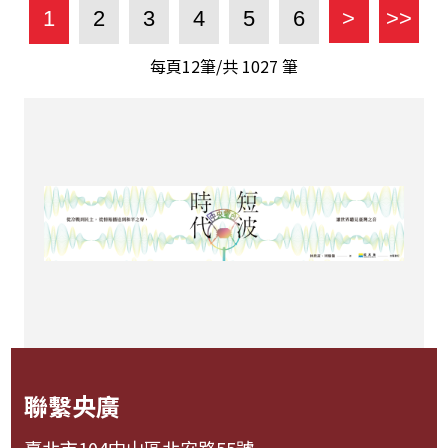
1
2
3
4
5
6
>
>>
每頁12筆/共
1027
筆
聯繫央廣