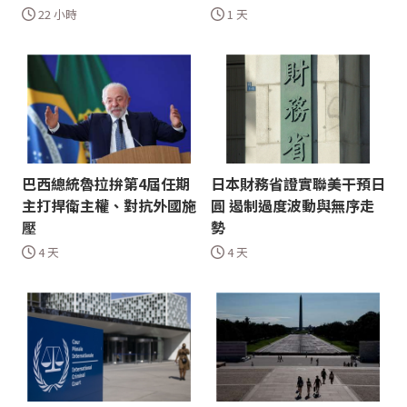
22 小時
1 天
巴西總統魯拉拚第4屆任期
日本財務省證實聯美干預日
主打捍衛主權、對抗外國施
圓 遏制過度波動與無序走
壓
勢
4 天
4 天