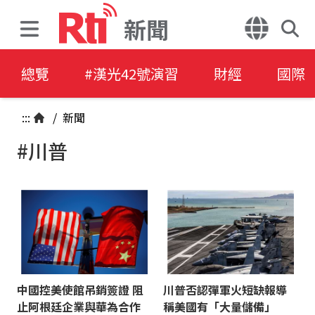
新聞
總覽
#漢光42號演習
財經
國際
:::
/
新聞
#川普
中國控美使館吊銷簽證 阻
川普否認彈軍火短缺報導
止阿根廷企業與華為合作
稱美國有「大量儲備」