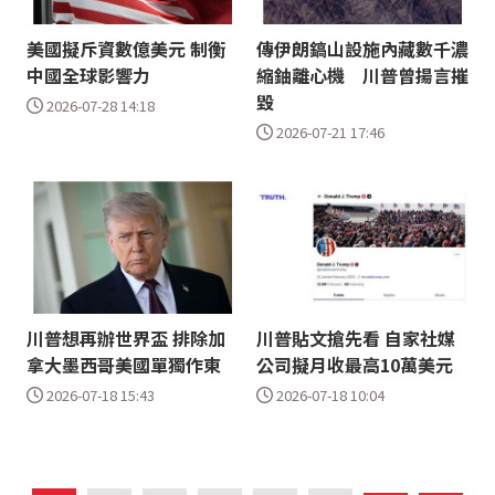
美國擬斥資數億美元 制衡
傳伊朗鎬山設施內藏數千濃
中國全球影響力
縮鈾離心機 川普曾揚言摧
毀
2026-07-28 14:18
2026-07-21 17:46
川普想再辦世界盃 排除加
川普貼文搶先看 自家社媒
拿大墨西哥美國單獨作東
公司擬月收最高10萬美元
2026-07-18 15:43
2026-07-18 10:04