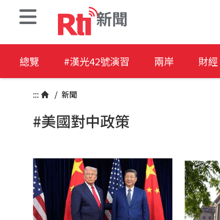
新聞
總覽
#漢光42號演習
兩岸
財經
:::
/
新聞
#美國對中政策