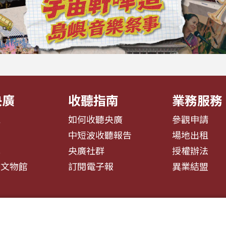
央廣
收聽指南
業務服務
息
如何收聽央廣
參觀申請
告
中短波收聽報告
場地出租
募
央廣社群
授權辦法
播文物館
訂閱電子報
異業結盟
安全政策聲明
服務條款
隱私權條款