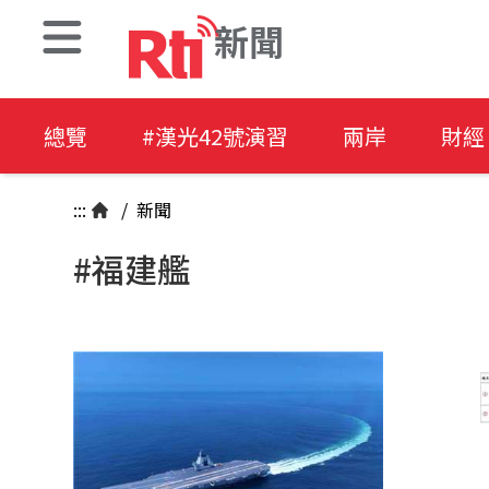
新聞
總覽
#漢光42號演習
兩岸
財經
:::
/
新聞
#福建艦