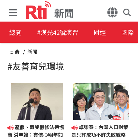
新聞
總覽
#漢光42號演習
財經
國際
:::
/
新聞
#友善育兒環境
產假、育兒假修法待協
卓榮泰：台灣人口對策
商 洪申翰：有信心明年如
是只許成功不許失敗戰略