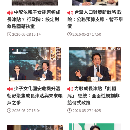
中配依親子女能否領成
台灣人口對策新戰略 政
長津貼？ 行政院：設定對
院：公務預算支應、暫不舉
象是國籍孩童
債
2026-05-28 15:14
2026-05-27 17:50
少子女化國安危機升溫
力駁成長津貼「割稻
朝野聚焦成長津貼與未來帳
尾」 總統：全面性規劃非
戶之爭
給付式政策
2026-05-27 15:04
2026-05-27 14:25