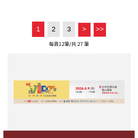
1
2
3
>
>>
每頁12筆/共
27
筆