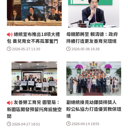
總統宣布推出18項大禮
母親節將至 賴清德：政府
持續打造更友善育兒環境
包 養兒育女不再孤軍奮鬥
2026-05-06 16:38
2026-05-27 13:30
友善勞工育兒 園管局：
副總統接見幼鐸獎得獎人
盼公私協力打造優質教保環
新園區開發預留托育設施空
境
間
2026-04-14 18:55
2026-04-27 16:52