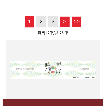
1
2
3
>
>>
每頁12筆/共
26
筆