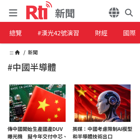
新聞
總覽
#漢光42號演習
財經
國際
:::
/
新聞
#中國半導體
傳中國開始生產國產DUV
英媒：中國考慮限制AI模型
曝光機 擬今年交付中芯、
和半導體技術出口