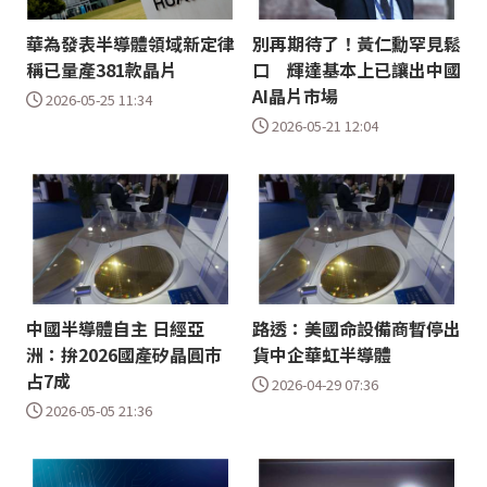
華為發表半導體領域新定律
別再期待了！黃仁勳罕見鬆
稱已量產381款晶片
口 輝達基本上已讓出中國
AI晶片市場
2026-05-25 11:34
2026-05-21 12:04
中國半導體自主 日經亞
路透：美國命設備商暫停出
洲：拚2026國產矽晶圓巿
貨中企華虹半導體
占7成
2026-04-29 07:36
2026-05-05 21:36