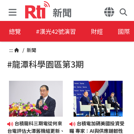
新聞
總覽
#漢光42號演習
財經
國際
:::
/
新聞
#龍潭科學園區第3期
台積龍科三期電從何來
台積電加碼美國投資受
台電評估大潭舊機組更新、
矚 專家：AI與供應鏈韌性