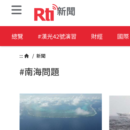
新聞
總覽
#漢光42號演習
財經
國際
:::
/
新聞
#南海問題