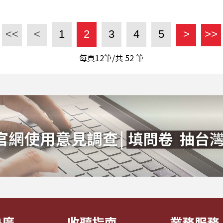
<<
<
1
2
3
4
5
>
>>
每頁12筆/共
52
筆
央廣
收聽指南
業務服務