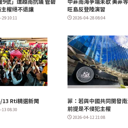
援9號」遭越南抗議 管碧
中菲南海爭端未歇 美菲等
衛主權絕不退讓
旺島反登陸演習
-29 10:11
2026-04-28 08:04
4/13 Rti精選新聞
菲：若與中國共同開發南
前提是不侵犯主權
-13 08:30
2026-04-12 21:08