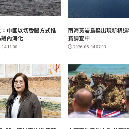
士：中國以切香腸方式推
南海黃岩島疑出現新構造
島鏈內海化
賓調查中
-14 11:00
2026-06-04 07:03