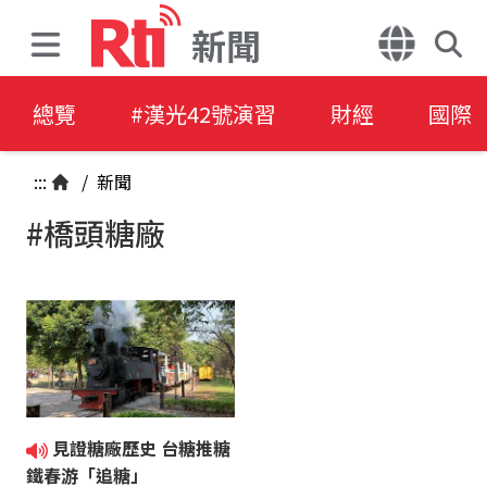
新聞
總覽
#漢光42號演習
財經
國際
:::
/
新聞
#橋頭糖廠
見證糖廠歷史 台糖推糖
鐵春游「追糖」