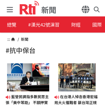
新聞
總覽
#漢光42號演習
財經
國際
:::
/
新聞
#抗中保台
藍營民調指多數民眾主
在台港人悼念香港宏福
張「美中等距」 不願押寶
苑大火罹難者 籲台灣正視