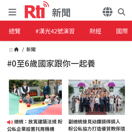
新聞
總覽
#漢光42號演習
財經
國際
:::
/
新聞
#0至6歲國家跟你一起養
總統：放寬建築法規 盼
副總統接見幼鐸獎得獎人
盼公私協力打造優質教保環
公私企業設置托育機構