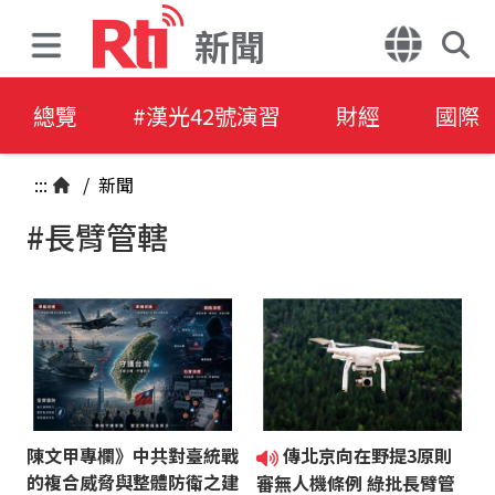
新聞
總覽
#漢光42號演習
財經
國際
:::
/
新聞
#長臂管轄
陳文甲專欄》中共對臺統戰
傳北京向在野提3原則
的複合威脅與整體防衛之建
審無人機條例 綠批長臂管