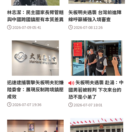
林志潔：民主國家長臂管轄
矢板明夫遇襲 台灣前進陣
與中國跨國鎮壓有本質差異
線呼籲補強入境審查
2026-07-09 05:41
2026-07-08 12:26
迅速逮捕襲擊矢板明夫犯嫌
矢板明夫遇襲 赴湯：中
陸委會：展現反制跨境鎮壓
國男若被輕判 下次來台的
成效
恐不是小弟了
2026-07-07 19:36
2026-07-07 18:01