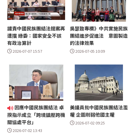
譴責中國民族團結法提案再
吳瑟致專欄》中共實施民族
遭擋 綠委：國家安全不該
團結進步促進法 意圖製造
有政治算計
的法律效果
2026-07-07 15:57
2026-07-05 10:09
因應中國民族團結法 卓
美議員批中國民族團結法濫
權 企圖削弱他國主權
揆指示成立「跨境鎮壓跨機
關協處平台」
2026-07-02 09:25
2026-07-02 13:43