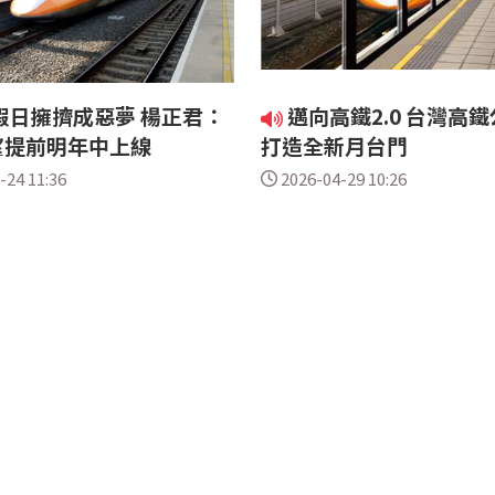
假日擁擠成惡夢 楊正君：
邁向高鐵2.0 台灣高
望提前明年中上線
打造全新月台門
-24 11:36
2026-04-29 10:26