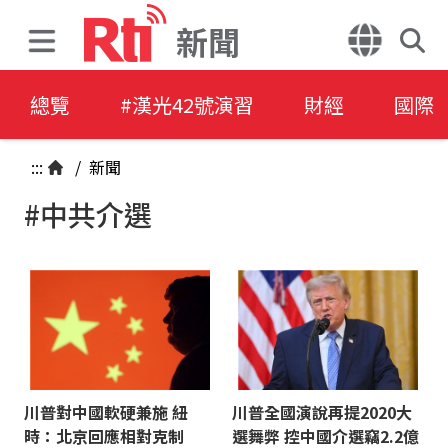
新聞
總覽
#漢光42號演習
財經
國際
:::
/
新聞
#中共介選
川普對中國軟硬兼施 紐
川普全國演說再提2020大
時：北京回應相對克制
選舞弊 控中國介選竊2.2億