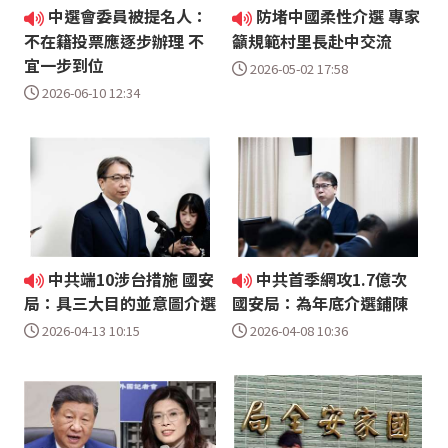
中選會委員被提名人：
防堵中國柔性介選 專家
不在籍投票應逐步辦理 不
籲規範村里長赴中交流
宜一步到位
2026-05-02 17:58
2026-06-10 12:34
中共端10涉台措施 國安
中共首季網攻1.7億次
局：具三大目的並意圖介選
國安局：為年底介選鋪陳
2026-04-13 10:15
2026-04-08 10:36