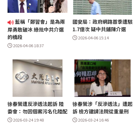
藍稱「鄭習會」是為兩
國安局：政府網路首季遭駭
1.7億次 疑中共鋪陳介選
岸勇敢破冰 綠批中共介選
的橋段
2026-04-06 15:14
2026-04-06 18:37
徐春鶯遭反滲透法起訴 陸
徐春鶯涉「反滲透法」遭起
委會：勿因個案污名化陸配
訴 檢方建請法院從重量刑
2026-03-24 19:48
2026-03-24 16:46