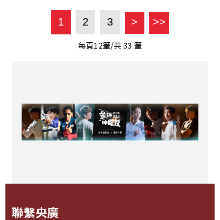
1
2
3
>
>>
每頁12筆/共
33
筆
聯繫央廣