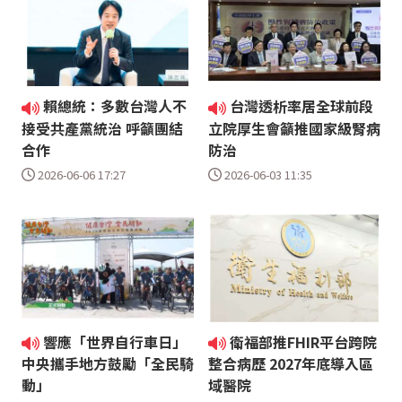
賴總統：多數台灣人不
台灣透析率居全球前段
接受共產黨統治 呼籲團結
立院厚生會籲推國家級腎病
合作
防治
2026-06-06 17:27
2026-06-03 11:35
響應「世界自行車日」
衛福部推FHIR平台跨院
中央攜手地方鼓勵「全民騎
整合病歷 2027年底導入區
動」
域醫院