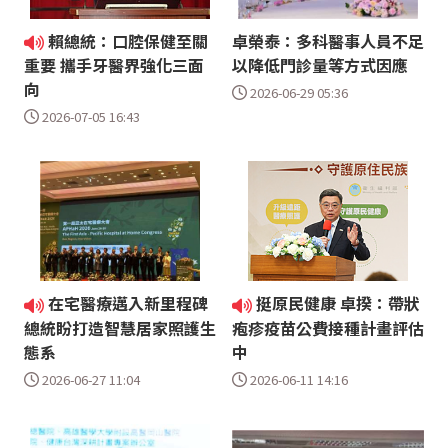
賴總統：口腔保健至關
卓榮泰：多科醫事人員不足
以降低門診量等方式因應
重要 攜手牙醫界強化三面
向
2026-06-29 05:36
2026-07-05 16:43
在宅醫療邁入新里程碑
挺原民健康 卓揆：帶狀
總統盼打造智慧居家照護生
疱疹疫苗公費接種計畫評估
態系
中
2026-06-27 11:04
2026-06-11 14:16